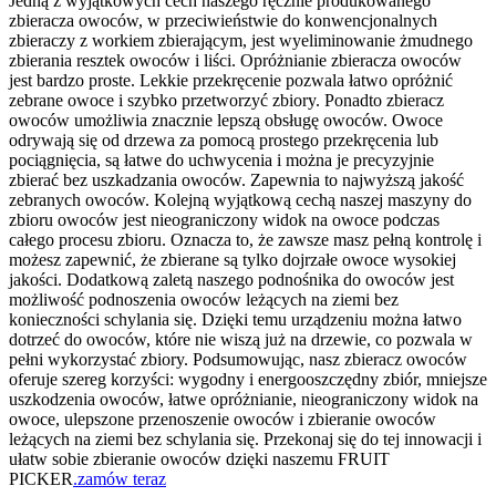
Jedną z wyjątkowych cech naszego ręcznie produkowanego
zbieracza owoców, w przeciwieństwie do konwencjonalnych
zbieraczy z workiem zbierającym, jest wyeliminowanie żmudnego
zbierania resztek owoców i liści. Opróżnianie zbieracza owoców
jest bardzo proste. Lekkie przekręcenie pozwala łatwo opróżnić
zebrane owoce i szybko przetworzyć zbiory. Ponadto zbieracz
owoców umożliwia znacznie lepszą obsługę owoców. Owoce
odrywają się od drzewa za pomocą prostego przekręcenia lub
pociągnięcia, są łatwe do uchwycenia i można je precyzyjnie
zbierać bez uszkadzania owoców. Zapewnia to najwyższą jakość
zebranych owoców. Kolejną wyjątkową cechą naszej maszyny do
zbioru owoców jest nieograniczony widok na owoce podczas
całego procesu zbioru. Oznacza to, że zawsze masz pełną kontrolę i
możesz zapewnić, że zbierane są tylko dojrzałe owoce wysokiej
jakości. Dodatkową zaletą naszego podnośnika do owoców jest
możliwość podnoszenia owoców leżących na ziemi bez
konieczności schylania się. Dzięki temu urządzeniu można łatwo
dotrzeć do owoców, które nie wiszą już na drzewie, co pozwala w
pełni wykorzystać zbiory. Podsumowując, nasz zbieracz owoców
oferuje szereg korzyści: wygodny i energooszczędny zbiór, mniejsze
uszkodzenia owoców, łatwe opróżnianie, nieograniczony widok na
owoce, ulepszone przenoszenie owoców i zbieranie owoców
leżących na ziemi bez schylania się. Przekonaj się do tej innowacji i
ułatw sobie zbieranie owoców dzięki naszemu FRUIT
PICKER
.zamów teraz