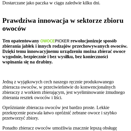
Dostarczane jako paczka w ciągu zaledwie kilku dni.
Prawdziwa innowacja w sektorze zbioru
owoców
Ten opatentowany
rewolucjonizuje sposób
OWOCE
PICKER
zbierania jabłek i innych rodzajów przechowywanych owoców.
Dzięki temu innowacyjnemu urządzeniu można zbierać owoce
wygodnie, bezpiecznie i bez wysiłku, bez konieczności
wspinania się na drabiny.
Jedną z wyjątkowych cech naszego ręcznie produkowanego
zbieracza owoców, w przeciwieństwie do konwencjonalnych
zbieraczy z workiem zbierającym, jest wyeliminowanie żmudnego
zbierania resztek owoców i liści.
Opróżnianie zbieracza owoców jest bardzo proste. Lekkie
przekręcenie pozwala łatwo opróżnić zebrane owoce i szybko
przetworzyć zbiory.
Ponadto zbieracz owoców umożliwia znacznie lepszą obsługę