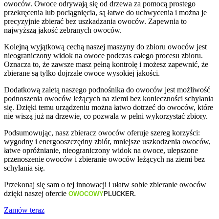
owoców. Owoce odrywają się od drzewa za pomocą prostego
przekręcenia lub pociągnięcia, są łatwe do uchwycenia i można je
precyzyjnie zbierać bez uszkadzania owoców. Zapewnia to
najwyższą jakość zebranych owoców.
Kolejną wyjątkową cechą naszej maszyny do zbioru owoców jest
nieograniczony widok na owoce podczas całego procesu zbioru.
Oznacza to, że zawsze masz pełną kontrolę i możesz zapewnić, że
zbierane są tylko dojrzałe owoce wysokiej jakości.
Dodatkową zaletą naszego podnośnika do owoców jest możliwość
podnoszenia owoców leżących na ziemi bez konieczności schylania
się. Dzięki temu urządzeniu można łatwo dotrzeć do owoców, które
nie wiszą już na drzewie, co pozwala w pełni wykorzystać zbiory.
Podsumowując, nasz zbieracz owoców oferuje szereg korzyści:
wygodny i energooszczędny zbiór, mniejsze uszkodzenia owoców,
łatwe opróżnianie, nieograniczony widok na owoce, ulepszone
przenoszenie owoców i zbieranie owoców leżących na ziemi bez
schylania się.
Przekonaj się sam o tej innowacji i ułatw sobie zbieranie owoców
dzięki naszej ofercie
.
OWOCOWY
PLUCKER
Zamów teraz